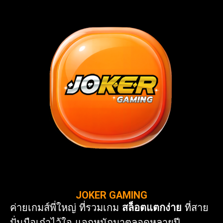
JOKER GAMING
ค่ายเกมส์พี่ใหญ่ ที่รวมเกม
สล็อตแตกง่าย
ที่สาย
ปั่นมือเก๋าไว้ใจ แจกหนักมาตลอดหลายปี