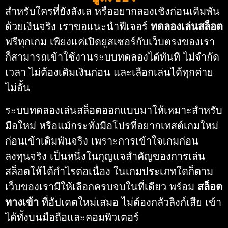
สำหรับใครที่ยังลังเล หรืออยากลองเชิงก่อนเดิมพัน
ด้วยเงินจริง เราขอแนะนำฟีเจอร์
ทดลองเล่นสล็อต
ฟรีทุกเกม เพียงแค่เปิดยูสเซอร์กับเว็บตรงของเรา
ก็สามารถเข้าใช้งานระบบทดลองได้ทันที ไม่จำกัด
เวลา ไม่ต้องเติมเงินก่อน และเลือกเล่นได้ทุกค่าย
ไม่อั้น
ระบบทดลองเล่นสล็อตออกแบบมาให้เหมาะสำหรับ
มือใหม่ หรือแม้กระทั่งมือโปรที่อยากเทสต์เกมใหม่
ก่อนเข้าเดิมพันจริง เพราะการเข้าใจเกมก่อน
ลงทุนจริง เป็นหนึ่งในกุญแจสำคัญของการเล่น
สล็อตให้ได้กำไรต่อเนื่อง ในเกมประเภทใดก็ตาม
เว็บของเรามีให้เลือกครบจบในที่เดียว พร้อม
สล็อต
ทางเข้า
ที่อัปเดตใหม่เสมอ ไม่ต้องกลัวลิงก์เสีย เข้า
ได้ทั้งบนมือถือและคอมพิวเตอร์