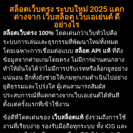
สล็อตเว็บตรง ระบบใหม่ 2025 แตก
ต่างจาก เว็บสล็อต เว็บเอเย่นต์ ดี
อย่างไร
สล็อตเว็บตรง 100%
โดดเด่นกว่าเว็บทั่วไปคือ
ระบบการเล่นและธุรกรรมที่พัฒนาใหม่ทั้งหมด
โดยเฉพาะการเชื่อมต่อแบบ
สล็อต API แท้
ที่ดึง
ข้อมูลจากค่ายเกมโดยตรง ไม่มีการผ่านคนกลาง
ทำให้มั่นใจได้ว่าไม่มีการปรับเรทหรือล็อกยูสอย่าง
แน่นอน อีกทั้งยังช่วยให้เกมทุกเกมดำเนินไปอย่าง
ยุติธรรมและโปร่งใส ผู้เล่นสามารถสัมผัส
ประสบการณ์ที่แตกต่างจากเว็บเอเย่นต์ได้ทันที
ตั้งแต่ครั้งแรกที่เข้าใช้งาน
ข้อดีที่โดดเด่นของ
เว็บสล็อตแท้
ยังรวมถึงการใช้
งานที่เรียบง่าย รองรับมือถือทุกระบบ ทั้ง iOS และ