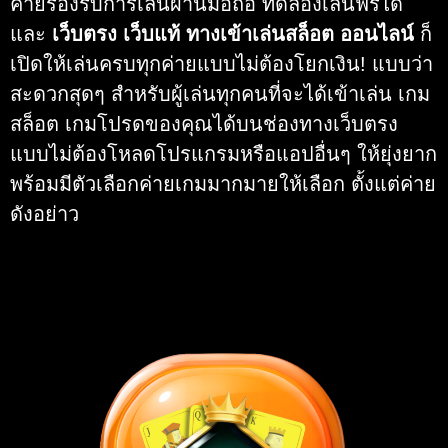
ค่ายรองรับการเล่นผ่านมือถือ ทดลองเล่นฟรีได้
และ
เว็บตรง เว็บแท้ ทางเข้าเล่นสล็อต ออนไลน์
ก็
เปิดให้เล่นครบทุกค่ายแบบไม่ต้องโยกเงิน! แบบว่า
สะดวกสุดๆ สำหรับผู้เล่นทุกคนที่จะได้เข้าเล่น เกม
สล็อต เกมโปรดของคุณได้บนช่องทางเว็บตรง
แบบไม่ต้องโหลดโปรแกรมหรือแอปอื่นๆ ให้ยุ่งยาก
พร้อมมีตัวเลือกค่ายเกมมากมายให้เลือก ตั้งแต่ค่าย
ดังอย่าว