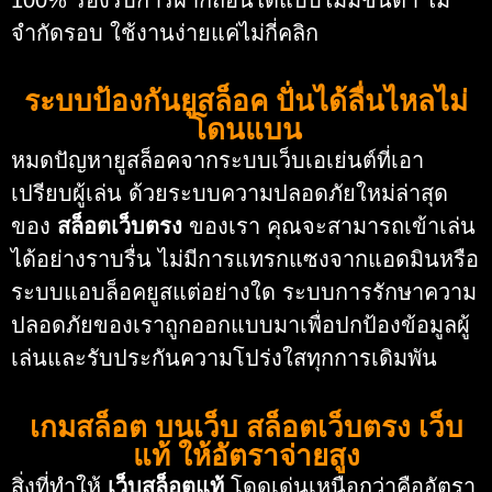
จำกัดรอบ ใช้งานง่ายแค่ไม่กี่คลิก
ระบบป้องกันยูสล็อค ปั่นได้ลื่นไหลไม่
โดนแบน
หมดปัญหายูสล็อคจากระบบเว็บเอเย่นต์ที่เอา
เปรียบผู้เล่น ด้วยระบบความปลอดภัยใหม่ล่าสุด
ของ
สล็อตเว็บตรง
ของเรา คุณจะสามารถเข้าเล่น
ได้อย่างราบรื่น ไม่มีการแทรกแซงจากแอดมินหรือ
ระบบแอบล็อคยูสแต่อย่างใด ระบบการรักษาความ
ปลอดภัยของเราถูกออกแบบมาเพื่อปกป้องข้อมูลผู้
เล่นและรับประกันความโปร่งใสทุกการเดิมพัน
เกมสล็อต บนเว็บ สล็อตเว็บตรง เว็บ
แท้ ให้อัตราจ่ายสูง
สิ่งที่ทำให้
เว็บสล็อตแท้
โดดเด่นเหนือกว่าคืออัตรา