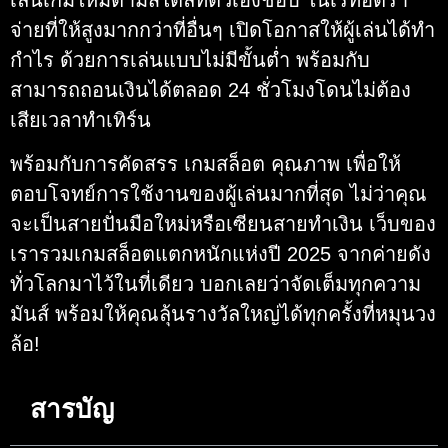
จ่ายที่ให้สูงมากกว่าที่อื่นๆ เปิดโอกาสให้ผู้เล่นได้ทำ
กำไร ด้วยการเล่นแบบไม่มีขั้นต่ำ พร้อมกับ
สามารถถอนเงินได้ตลอด 24 ชั่วโมงโดนไม่ต้อง
เสียเวลาทำเทิร์น
พร้อมกับการคัดสรร เกมสล็อต คุณภาพ เพื่อให้
ตอบโจทย์การใช้งานของผู้เล่นมากที่สุด ไม่ว่าคุณ
จะเป็นสายปั่นมือใหม่หรือเซียนสายทำเงิน เว็บของ
เรารวมเกมสล็อตแตกหนักแห่งปี 2025 จากค่ายดัง
ทั่วโลกมาไว้ในที่เดียว บอกเลยว่าจัดเต็มทุกความ
มันส์ พร้อมให้คุณลุ้นรางวัลใหญ่ได้ทุกครั้งที่หมุนวง
ล้อ!
สารบัญ