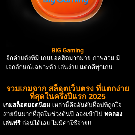
BIG Gaming
อีกค่ายดังที่มี เกมยอดฮิตมากมาย ภาพสวย มี
เอกลักษณ์เฉพาะตัว เล่นง่าย แตกดีทุกเกม
รวมเกมจาก สล็อตเว็บตรง ที่แตกง่าย
ที่สุดในครึ่งปีแรก 2025
เกมสล็อตยอดนิยม
เหล่านี้คืออันดับท็อปที่ถูกใจ
สายปั่นมากที่สุดในช่วงต้นปี ลองเข้าไป
ทดลอง
เล่นฟรี
ก่อนได้เลย ไม่มีค่าใช้จ่าย!!