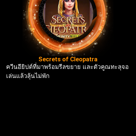
Secrets of Cleopatra
ควีนอียิปต์ที่มาพร้อมรีลขยาย และตัวคูณทะลุจอ
เล่นแล้วลุ้นไม่พัก