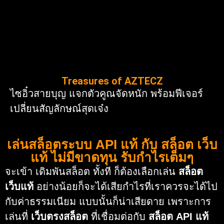
Treasures of AZTECZ
ไซอิ๋วสายบุญ แจกตัวคูณจัดหนัก พร้อมฟีเจอร์
เปลี่ยนสัญลักษณ์สุดเจ๋ง
เล่นสล็อตระบบ API แท้ กับ สล็อต เว็บ
แท้ ไม่มีขาดทุน รับกำไรเต็มๆ
จะเข้า เดิมพันสล็อต ทั้งที ก็ต้องเลือกเล่น
สล็อต
เว็บแท้
อย่างน้อยก็จะได้เสียกำไรที่เราควรจะได้ไป
กับค่าธรรมเนียม แบบนั้นก็น่าเสียดาย เพราะการ
เล่นที่
เว็บตรงสล็อต
ที่เชื่อมต่อกับ
สล็อต API แท้