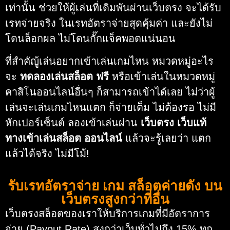
เท่านั้น ช่วยให้ผู้เล่นที่เดิมพันผ่านเว็บตรง จะได้รับ
เรทจ่ายจริง ในเรทอัตราจ่ายสุดคุ้มค่า และยังไม่
โดนล็อกผล ไม่โดนกั๊กแจ็คพอตแน่นอน
ที่สำคัญู้เล่นอยากเข้าเล่นเกมไหน หมวดหมู่อะไร
จะ
ทดลองเล่นสล็อต ฟรี
หรือเข้าเล่นในหมวดหมู่
คาสิโนออนไลน์อื่นๆ ก็สามารถเข้าได้เลย ไม่ว่าผู้
เล่นจะเล่นเกมไหนแตก ก็จ่ายเต็ม ไม่ต้องรอ ไม่มี
หักเปอร์เซ็นต์ ลองเข้าเล่นผ่าน
เว็บตรง เว็บแท้
ทางเข้าเล่นสล็อต ออนไลน์
แล้วจะรู้เลยว่า แตก
แล้วได้จริง ไม่มีโม้!
รับเรทอัตราจ่าย เกม สล็อตค่ายดัง บน
เว็บตรงสูงกว่าที่อื่น
เว็บตรงสล็อตของเราให้บริการเกมที่มีอัตราการ
จ่าย (Payout Rate) สูงกว่าเว็บทั่วไปถึง 15% ทุก