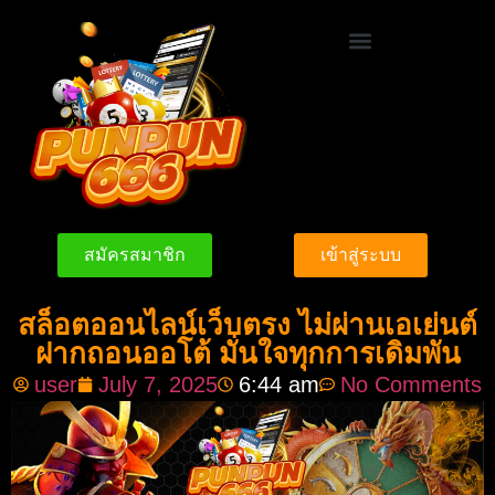
สมัครสมาชิก
เข้าสู่ระบบ
สล็อตออนไลน์เว็บตรง ไม่ผ่านเอเย่นต์
ฝากถอนออโต้ มั่นใจทุกการเดิมพัน
user
July 7, 2025
6:44 am
No Comments