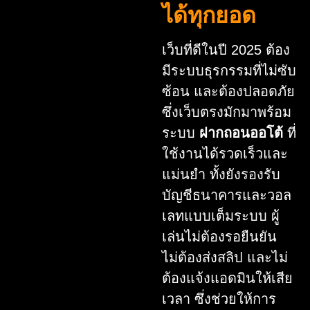
ได้ทุกยอด
เว็บที่ดีในปี 2025 ต้อง
มีระบบธุรกรรมที่ไม่ซับ
ซ้อน และต้องปลอดภัย
ซึ่งเว็บตรงมักมาพร้อม
ระบบ
ฝากถอนออโต้
ที่
ใช้งานได้รวดเร็วและ
แม่นยำ ทั้งยังรองรับ
บัญชีธนาคารและวอล
เลทแบบเต็มระบบ ผู้
เล่นไม่ต้องรอยืนยัน
ไม่ต้องส่งสลิป และไม่
ต้องแจ้งแอดมินให้เสีย
เวลา ซึ่งช่วยให้การ