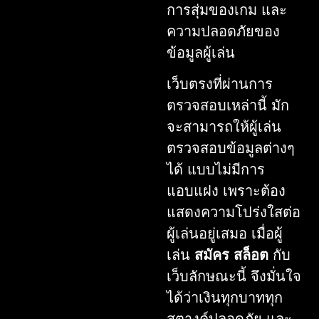
การสุ่มของเกม และ
ความปลอดภัยของ
ข้อมูลผู้เล่น
เว็บตรงที่ผ่านการ
ตรวจสอบเหล่านี้ มัก
จะสามารถให้ผู้เล่น
ตรวจสอบข้อมูลต่างๆ
ได้ แบบไม่มีการ
แอบแฝง เพราะต้อง
แสดงความโปร่งใสต่อ
ผู้เล่นอยู่เสมอ เมื่อผู้
เล่น
สมัคร สล็อต
กับ
เว็บลักษณะนี้ จึงมั่นใจ
ได้ว่าเงินทุกบาททุก