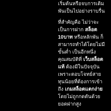
เริ่มต้นหรือจบการเดิม
พันเป็นไปอย่างราบรื่น
ที่สำคัญคือ ไม่ว่าจะ
เป็นการฝาก
สล็อต
10บาท
หรือหลักพัน ก็
สามารถทำได้โดยไม่มี
ขั้นต่ำ เป็นอีกหนึ่ง
คุณสมบัติที่
เว็บสล็อต
แท้
ต้องมีในปัจจุบัน
เพราะตอบโจทย์สาย
ทุนน้อยที่ต้องการเข้า
ถึง
เกมสล็อตแตกง่าย
โดยไม่ถูกกดดันด้วย
ยอดฝากสูง