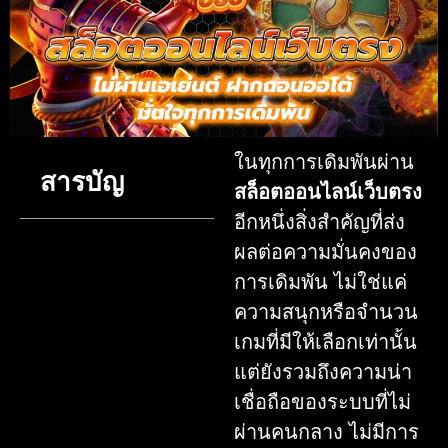
ในทุกการเดิมพันผ่าน
สารบัญ
สล็อตออนไลน์เว็บตรง
อีกหนึ่งสิ่งสำคัญที่ส่ง
ผลต่อความมั่นคงของ
การเดิมพัน ไม่ใช่แค่
ความสนุกหรือจำนวน
เกมที่มีให้เลือกเท่านั้น
แต่ยังรวมถึงความน่า
เชื่อถือของระบบที่ไม่
ผ่านคนกลาง ไม่มีการ