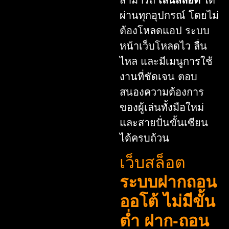
ผ่านทุกอุปกรณ์ โดยไม่
ต้องโหลดแอป ระบบ
หน้าเว็บโหลดไว ลื่น
ไหล และมีเมนูการใช้
งานที่ชัดเจน ตอบ
สนองความต้องการ
ของผู้เล่นทั้งมือใหม่
และสายปั่นขั้นเซียน
ได้ครบถ้วน
เว็บสล็อต
ระบบฝากถอน
ออโต้ ไม่มีขั้น
ต่ำ ฝาก-ถอน