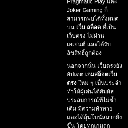
Pragmatic Play และ
Joker Gaming ก็
สามารถพบได้ทั้งหมด
บน
เว็บ สล็อต
ที่เป็น
เว็บตรง ไม่ผ่าน
เอเย่นต์ และได้รับ
ลิขสิทธิ์ถูกต้อง
นอกจากนั้น เว็บตรงยัง
อัปเดต
เกมสล็อตเว็บ
ตรง
ใหม่ ๆ เป็นประจำ
ทำให้ผู้เล่นได้สัมผัส
ประสบการณ์ที่ไม่ซ้ำ
เดิม มีความท้าทาย
และได้ลุ้นโบนัสมากยิ่ง
ขึ้น โดยทุกเกมถูก