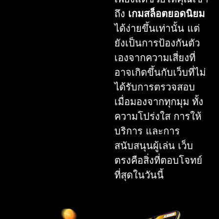
ถึง
เกมสล็อตยอดนิยม
ได้ง่ายขึ้นเท่านั้น แต่
ยังเป็นการป้องกันตัว
เองจากความเสี่ยงที่
อาจเกิดขึ้นกับเว็บที่ไม่
ได้รับการตรวจสอบ
เมื่อมองจากทุกมุม ทั้ง
ความโปร่งใส การให้
บริการ และการ
สนับสนุนผู้เล่น เว็บ
ตรงคือสิ่งที่ตอบโจทย์
ที่สุดในวันนี้