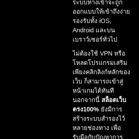
ระบบทางเข้าจะถูก
ออกแบบให้เข้าถึงง่าย
รองรับทั้ง iOS,
Android และบน
เบราว์เซอร์ทั่วไป
ไม่ต้องใช้ VPN หรือ
โหลดโปรแกรมเสริม
เพียงคลิกลิงก์หลักของ
เว็บ ก็สามารถเข้าสู่
หน้าเกมได้ทันที
นอกจากนี้
สล็อตเว็บ
ตรง100%
ยังมีการ
สร้างระบบสำรองไว้
หลายช่องทาง เพื่อ
รับมือกับปัญหาการ