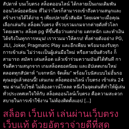
สัปดาห์ บนเว็บตรง สล็อตออนไลน์ ได้กลายเป็นเกมเดิมพัน
ออนไลน์ยอดนิยม ที่ไม่ว่าใครก็สามารถเข้าถึงความสนุกและ
สร้างรายได้ได้ง่าย ๆ เพียงปลายนิ้วสัมผัส โดยเฉพาะเมื่อคุณ
เลือกเล่นกับ สล็อตเว็บตรง ที่รวบรวมเกมจากค่ายดังทั่วโลก
โดยเฉพาะ สล็อต pg ที่ขึ้นชื่อว่าแตกง่าย แตกหนัก และทำเงิน
ได้จริงในทุกการหมุน! เรารวมมาให้ครบ! ทั้งค่ายดังอย่าง PG,
JILI, Joker, Pragmatic Play และอีกเพียบ พร้อมรองรับทุก
การเข้าเล่น ไม่ว่าจะเป็นผู้เล่นมือใหม่ หรือสายปั่นตัวจริง ก็
สามารถ สมัคร เล่นสล็อต แล้วเข้าร่วมความมันส์ได้ทันที กา
รันตีความสนุกจาก เกมสล็อตยอดนิยม และอัปเดตเกมใหม่
ตลอดทุกสัปดาห์ “แจกหนัก จัดเต็ม” พร้อมโบนัสแบบไม่อั้นรอ
คุณอยู่แล้วตอนนี้! เล่นเกม สล็อตออนไลน์ เว็บตรง เข้าเล่น 24
ชม ผ่านเว็บไซต์ ไม่ต้องดาวน์โหลด หนึ่งในจุดเด่นที่ทำให้ผู้เล่น
ทั่วประเทศเทใจให้กับ สล็อตออนไลน์เว็บตรง คือความสะดวก
สบายในการเข้าใช้งาน ไม่ต้องติดตั้งแอป […]
สล็อต เว็บแท้ เล่นผ่านเว็บตรง
เว็บแท้ ด้วยอัตราจ่ายดีที่สุด