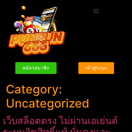
สมัครสมาชิก
เข้าสู่ระบบ
Category:
Uncategorized
เว็บสล็อตตรง ไม่ผ่านเอเย่นต์
ระบบลิขสิทธิ์แท้ มั่นคงและ