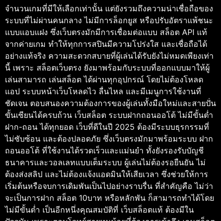
จำนวนเกมที่มีให้เลือกเท่านั้น แต่ยังรวมถึงความน่าเชื่อถือของ
ระบบที่ไม่ผ่านคนกลาง ไม่มีการล็อกยูส หรือปรับอัตราแพ้ชนะ
แบบแอบแฝง ซึ่งเว็บตรงมักมีการเชื่อมต่อแบบ สล็อต API แท้
จากค่ายเกม ทำให้ทุกการสปินมีความโปร่งใส และเชื่อถือได้
อย่างแท้จริง ความสะดวกสบายที่ผู้เล่นได้รับยังไม่หมดเพียงเท่า
นี้ เพราะ สล็อตเว็บตรง ยังมาพร้อมกับระบบที่ออกแบบมาให้ผู้
เล่นสามารถ เล่นสล็อต ได้ผ่านทุกอุปกรณ์ โดยไม่ต้องโหลด
แอป ระบบหน้าเว็บโหลดไว ลื่นไหล และมีเมนูการใช้งานที่
ชัดเจน ตอบสนองความต้องการของผู้เล่นทั้งมือใหม่และสายปั่น
ขั้นเซียนได้ครบถ้วน เว็บสล็อต ระบบฝากถอนออโต้ ไม่มีขั้นต่ำ
ฝาก-ถอน ได้ทุกยอด เว็บที่ดีในปี 2025 ต้องมีระบบธุรกรรมที่
ไม่ซับซ้อน และต้องปลอดภัย ซึ่งเว็บตรงมักมาพร้อมระบบ ฝาก
ถอนออโต้ ที่ใช้งานได้รวดเร็วและแม่นยำ ทั้งยังรองรับบัญชี
ธนาคารและวอลเลทแบบเต็มระบบ ผู้เล่นไม่ต้องรอยืนยัน ไม่
ต้องส่งสลิป และไม่ต้องแจ้งแอดมินให้เสียเวลา ซึ่งช่วยให้การ
เริ่มต้นหรือจบการเดิมพันเป็นไปอย่างราบรื่น ที่สำคัญคือ ไม่ว่า
จะเป็นการฝาก สล็อต 10บาท หรือหลักพัน ก็สามารถทำได้โดย
ไม่มีขั้นต่ำ เป็นอีกหนึ่งคุณสมบัติที่ เว็บสล็อตแท้ ต้องมีใน