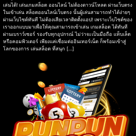
เล่นได้! เล่นเกมสล็อต ออนไลน์ ไม่ต้องดาวน์โหลด ผ่านเว็บตรง
ในเข้าเล่น สล็อตออนไลน์เว็บตรง นั้นผู้เล่นสามารถทำได้ง่ายๆ
ผ่านเว็บไซต์ทันที ไม่ต้องเสียเวลาติดตั้งแอป! เพราะเว็บไซต์ของ
เราออกแบบมาเพื่อให้คุณสามารถเข้าเล่น เกมสล็อต ได้ทันที
ผ่านเบราว์เซอร์ รองรับทุกอุปกรณ์ ไม่ว่าจะเป็นมือถือ แท็บเล็ต
หรือคอมพิวเตอร์ เพียงแค่เชื่อมต่ออินเทอร์เน็ต ก็พร้อมเข้าสู่
โลกของการ เล่นสล็อต ที่สนุก […]