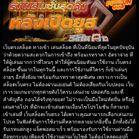
เว็บตรงสล็อต ทางเข้า เล่นสล็อต ที่เป็นที่นิยมที่สุดในยุคปัจจุบัน
ว่าด้วยความสะดวกในการเข้าถึง พร้อมเรทราคา อัตราจ่าย ที่
ให้ผู้เล่นมากกว่าที่ไหนๆ ทำให้ผู้คนนิยมหันมาใช้งาน เว็บตรง
สล็อต ขึ้นมากในทุกวันนี้ และการใช้งานที่ใครๆ ก็เข้าเล่นๆ
ง่ายๆ อีกทั้งยังมาพร้อมกับเรทราคาสุดพิเศษ เพราะการเป็น
สล็อตเว็บตรง ไม่ต้องผ่านเอเย่นต์ ไม่ต้องเสี่ยงกับเว็บปลอม เว็บ
เรารวมเกมจากทุกค่ายดังไว้ครบ เล่นง่าย ปลอดภัย และที่
สำคัญคือ ถอนได้จริงทุกยอด! ไม่ว่าจะเป็นมือใหม่หัดปั่น หรือผู้
เล่นสายโปร ที่มักจะเข้าเล่นตามเงื่อนไขโปรโมชั่น ก็สามรถ
เข้าเล่นที่ เว็บสล็อตเว็บตรง ได้เพราะคุณสามารถเลือกเล่นเกม
โปรด ในฟังค์ชั่นการใช้งานที่หลากหลายมากยิ่งขึ้น อีกทั้งยังได้
รับเรทแตกสูง แจ็คพอตมาเร็ว พร้อมรองรับการใช้งานผ่านมือ
ถือทุกระบบ เพียงเข้าใช้งานผ่านเว็บไซต์ ไม่ต้องโหลดแอปก็